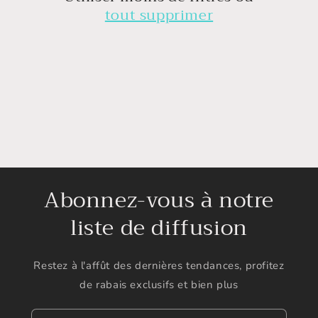
i
tout supprimer
o
n
:
Abonnez-vous à notre
liste de diffusion
Restez à l'affût des dernières tendances, profitez
de rabais exclusifs et bien plus