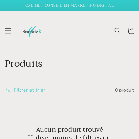
et
CABINET CONSEIL EN MARKETING DIGITAL
passer
au
contenu
Panier
C
Produits
o
l
Filtrer et trier
0 produit
l
e
c
Aucun produit trouvé
t
Utiliser moins de filtres ou